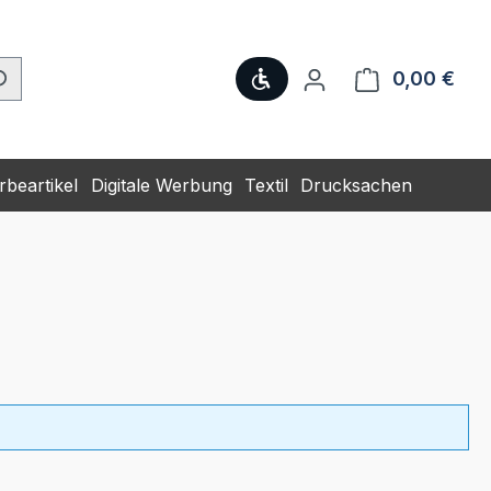
Werkzeugleiste anzeige
0,00 €
Ware
beartikel
Digitale Werbung
Textil
Drucksachen