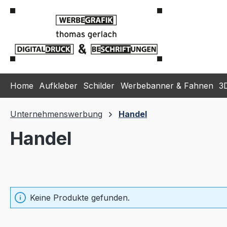
m Hauptinhalt springen
Zur Suche springen
Zur Hauptnavigation springen
Home
Aufkleber
Schilder
Werbebanner & Fahnen
3
Unternehmenswerbung
Handel
Handel
Keine Produkte gefunden.