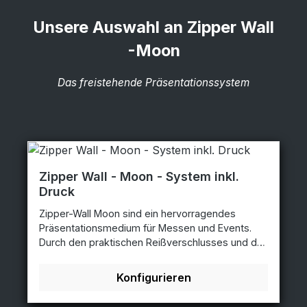
Unsere Auswahl an Zipper Wall
-Moon
Das freistehende Präsentationssystem
Zipper Wall - Moon - System inkl.
Druck
Zipper-Wall Moon sind ein hervorragendes
Präsentationsmedium für Messen und Events.
Durch den praktischen Reißverschlusses und das
einfachen Stecksystem sind sie sehr schnell auf-
und auch wieder abgebaut. Die Zipper-Wall Moon
Konfigurieren
hat eine spielerische Form mit einem sanft
geschwungenen Bogen. Größen:ZW-MOON -