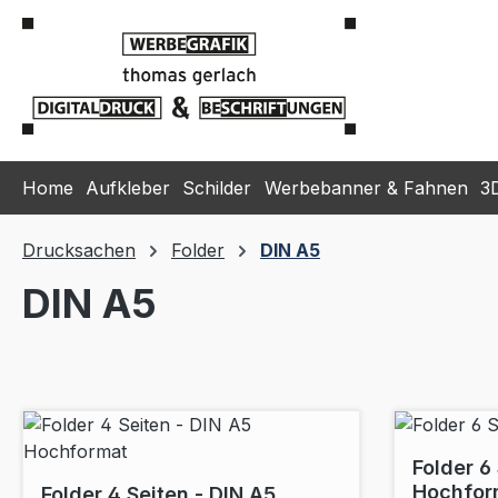
m Hauptinhalt springen
Zur Suche springen
Zur Hauptnavigation springen
Home
Aufkleber
Schilder
Werbebanner & Fahnen
3
Drucksachen
Folder
DIN A5
DIN A5
Folder 6
Hochfor
Folder 4 Seiten - DIN A5