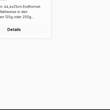
en: 44,4x21cm Endformat:
Wahlweise in den
ken 135g oder 250g
glänzendes oder mattes
arbiger Offsetdruck Die
Details
nforderungen entnehmen
der Druckvorlage.Download
age