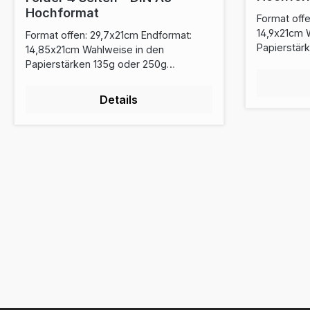
Hochformat
Format off
14,9x21cm 
Format offen: 29,7x21cm Endformat:
Papierstär
14,85x21cm Wahlweise in den
Wahlweise 
Papierstärken 135g oder 250g
Papier 4/4 f
Wahlweise glänzendes oder mattes
genauen A
Papier 4/4 farbiger Offsetdruck Die
Details
Sie bitte 
genauen Anforderungen entnehmen
Druckvorl
Sie bitte der Druckvorlage.Download
Druckvorlage