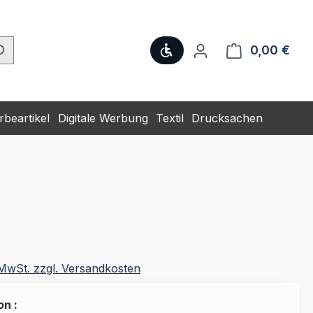
Werkzeugleiste anzeige
0,00 €
Ware
beartikel
Digitale Werbung
Textil
Drucksachen
. MwSt. zzgl. Versandkosten
on :