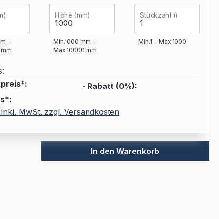
m)
Höhe (mm)
Stückzahl ()
mm
Min.
1000
mm
Min.
1
Max.
1000
mm
Max.
10000
mm
s:
preis*:
- Rabatt (
0
%):
s*:
 inkl. MwSt. zzgl. Versandkosten
In den Warenkorb