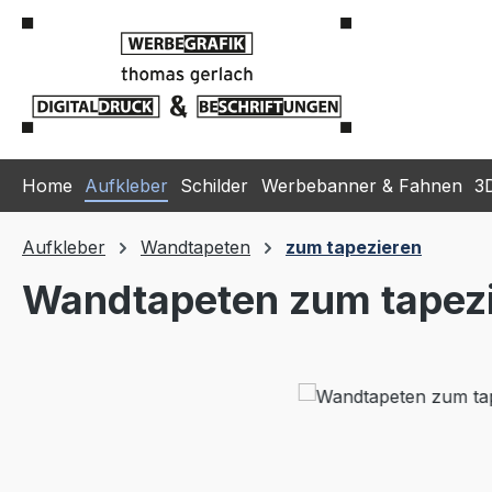
m Hauptinhalt springen
Zur Suche springen
Zur Hauptnavigation springen
Home
Aufkleber
Schilder
Werbebanner & Fahnen
3
Aufkleber
Wandtapeten
zum tapezieren
Wandtapeten zum tapez
Bildergalerie überspringen