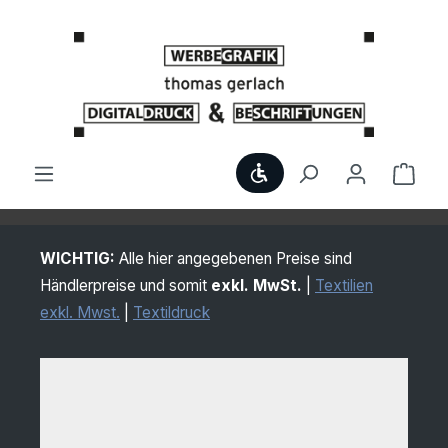
Zum Hauptinhalt springen
Werkzeugleiste anzei
Ware
WICHTIG:
Alle hier angegebenen Preise sind
Händlerpreise und somit
exkl. MwSt.
|
Textilien
exkl. Mwst.
|
Textildruck