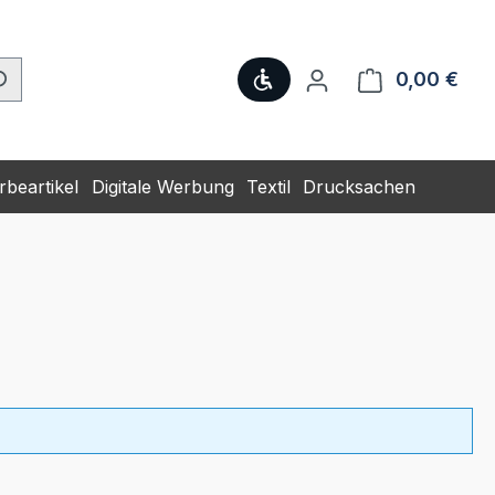
Werkzeugleiste anzeige
0,00 €
Ware
beartikel
Digitale Werbung
Textil
Drucksachen