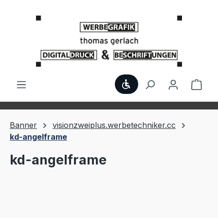
Zum Hauptinhalt springen
Werkzeugleiste anzei
Ware
Banner
visionzweiplus.werbetechniker.cc
kd-angelframe
kd-angelframe