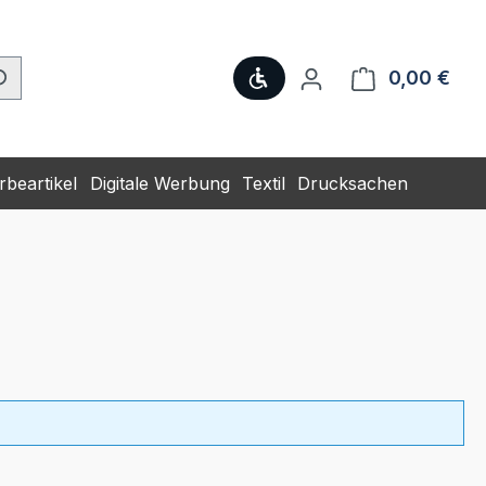
Werkzeugleiste anzeige
0,00 €
Ware
beartikel
Digitale Werbung
Textil
Drucksachen