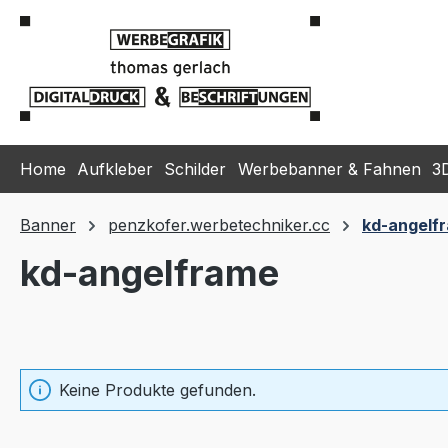
m Hauptinhalt springen
Zur Suche springen
Zur Hauptnavigation springen
Home
Aufkleber
Schilder
Werbebanner & Fahnen
3
Banner
penzkofer.werbetechniker.cc
kd-angelf
kd-angelframe
Keine Produkte gefunden.