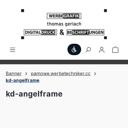
Zum Hauptinhalt springen
Werkzeugleiste anzei
Ware
Banner
pamowe.werbetechniker.cc
kd-angelframe
kd-angelframe