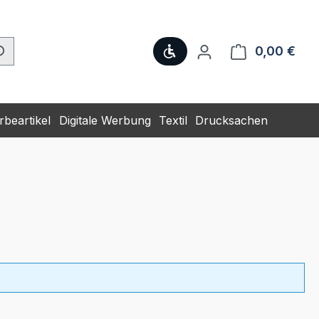
Werkzeugleiste anzeige
0,00 €
Ware
beartikel
Digitale Werbung
Textil
Drucksachen