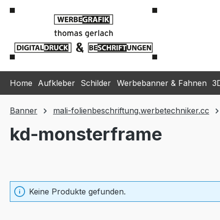
m Hauptinhalt springen
Zur Suche springen
Zur Hauptnavigation springen
Home
Aufkleber
Schilder
Werbebanner & Fahnen
3
Banner
mali-folienbeschriftung.werbetechniker.cc
kd-monsterframe
Keine Produkte gefunden.