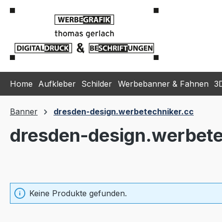
m Hauptinhalt springen
Zur Suche springen
Zur Hauptnavigation springen
Home
Aufkleber
Schilder
Werbebanner & Fahnen
3
Banner
dresden-design.werbetechniker.cc
dresden-design.werbete
Keine Produkte gefunden.