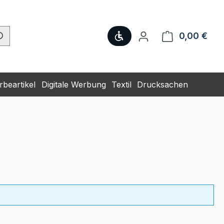
Werkzeugleiste anzeige
0,00 €
Ware
beartikel
Digitale Werbung
Textil
Drucksachen