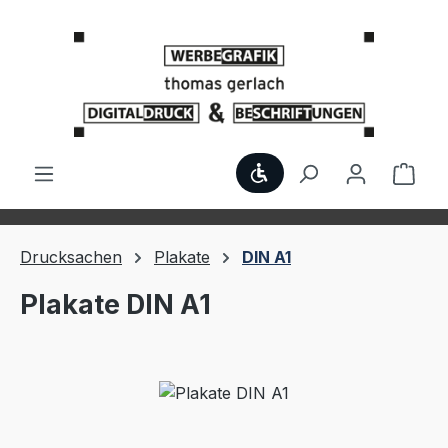
Zum Hauptinhalt springen
Werkzeugleiste anzei
Ware
Drucksachen
Plakate
DIN A1
Plakate DIN A1
Bildergalerie überspringen