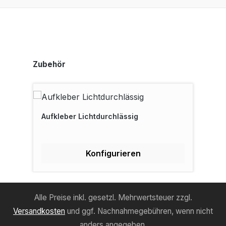
Produktgalerie überspringen
Zubehör
Aufkleber Lichtdurchlässig
Konfigurieren
Alle Preise inkl. gesetzl. Mehrwertsteuer zzgl.
Versandkosten
und ggf. Nachnahmegebühren, wenn nicht
anders angegeben.