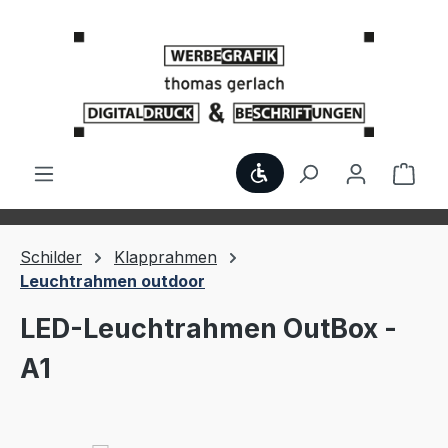
Zum Hauptinhalt springen
Werkzeugleiste anzei
Ware
Schilder
Klapprahmen
Leuchtrahmen outdoor
LED-Leuchtrahmen OutBox -
A1