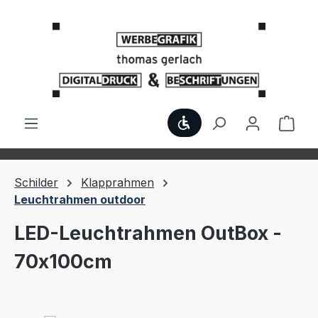
Zum Hauptinhalt springen
Werkzeugleiste anzei
Ware
Schilder
Klapprahmen
Leuchtrahmen outdoor
LED-Leuchtrahmen OutBox -
70x100cm