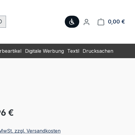
Werkzeugleiste anzeige
0,00 €
Ware
beartikel
Digitale Werbung
Textil
Drucksachen
eis:
96 €
. MwSt. zzgl. Versandkosten