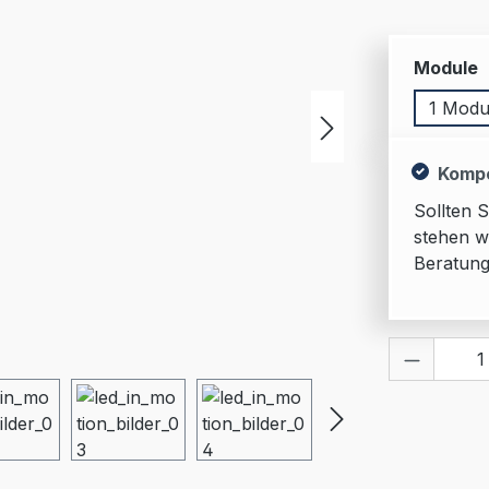
a
Module
1 Modu
Kompe
Sollten 
stehen w
Beratung
Produkt