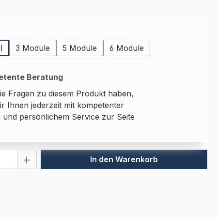
uswählen
l
3 Module
5 Module
6 Module
tente Beratung
Sie Fragen zu diesem Produkt haben,
ir Ihnen jederzeit mit kompetenter
 und persönlichem Service zur Seite
 Anzahl: Gib den gewünschten Wert ein 
In den Warenkorb