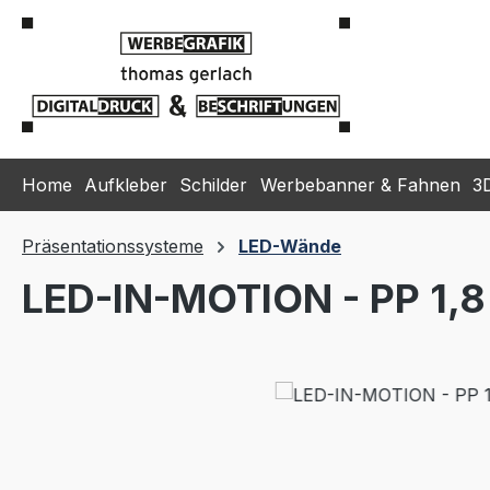
m Hauptinhalt springen
Zur Suche springen
Zur Hauptnavigation springen
Home
Aufkleber
Schilder
Werbebanner & Fahnen
3
Präsentationssysteme
LED-Wände
LED-IN-MOTION - PP 1,8 
Bildergalerie überspringen