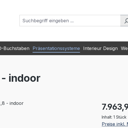
D-Buchstaben
Präsentationssysteme
Interieur Design
Wer
- indoor
Regulärer Pr
7.963,
Inhalt:
1 Stück
Preise inkl