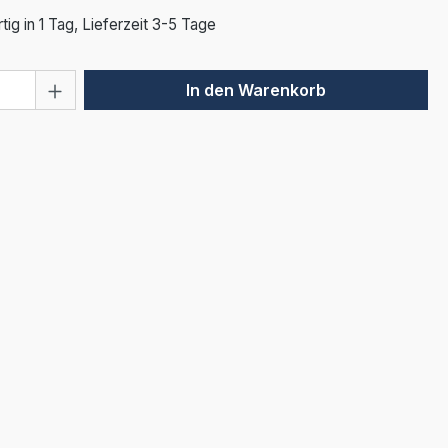
ig in 1 Tag, Lieferzeit 3-5 Tage
 Anzahl: Gib den gewünschten Wert ein 
In den Warenkorb