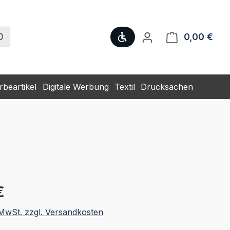
Werkzeugleiste anzeige
0,00 €
Ware
beartikel
Digitale Werbung
Textil
Drucksachen
eis:
€
. MwSt. zzgl. Versandkosten