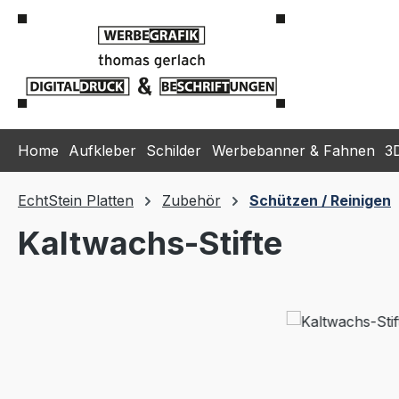
m Hauptinhalt springen
Zur Suche springen
Zur Hauptnavigation springen
Home
Aufkleber
Schilder
Werbebanner & Fahnen
3
EchtStein Platten
Zubehör
Schützen / Reinigen
Kaltwachs-Stifte
Bildergalerie überspringen