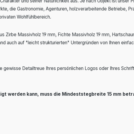
rakter und seiner Natürlichkeit aus. Je nach Objekt ist unser Pro
kte, die Gastronomie, Agenturen, holzverarbeitende Betriebe, Prax
privaten Wohlfühlbereich.
aus Zirbe Massivholz 19 mm, Fichte Massivholz 19 mm, Hartsch
auch auf "leicht strukturierten" Untergründen von Ihnen einfach
r die gewisse Detailtreue Ihres persönlichen Logos oder Ihres Sch
tigt werden kann, muss die Mindeststegbreite 15 mm betr