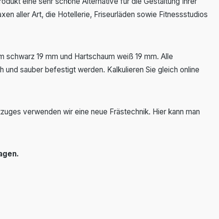
dukt eine sehr schöne Alternative für die Gestaltung Ihrer
en aller Art, die Hotellerie, Friseurläden sowie Fitnessstudios
aum schwarz 19 mm und Hartschaum weiß 19 mm. Alle
 und sauber befestigt werden. Kalkulieren Sie gleich online
riftzuges verwenden wir eine neue Frästechnik. Hier kann man
agen.