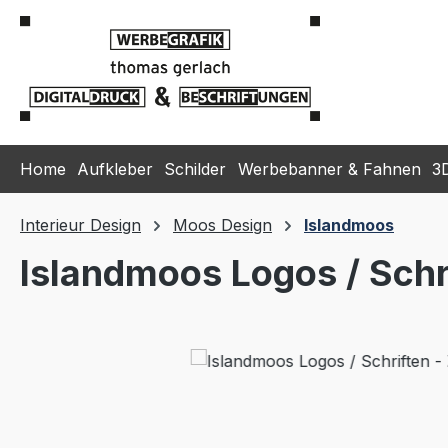
m Hauptinhalt springen
Zur Suche springen
Zur Hauptnavigation springen
Home
Aufkleber
Schilder
Werbebanner & Fahnen
3
Interieur Design
Moos Design
Islandmoos
Islandmoos Logos / Schr
Bildergalerie überspringen