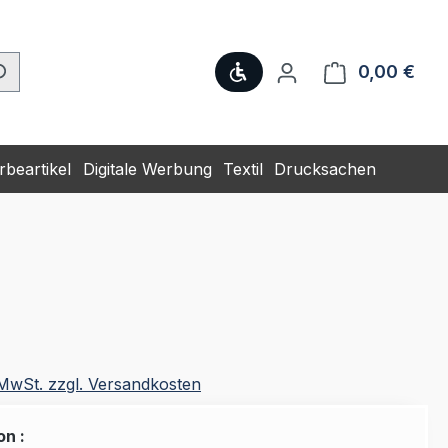
Werkzeugleiste anzeige
0,00 €
Ware
beartikel
Digitale Werbung
Textil
Drucksachen
. MwSt. zzgl. Versandkosten
on :