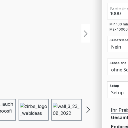
Breite (m
Min.
100
m
Max.
10000
Selbstklebe
Schablone
Setup
Ihr Prei
Gesamt
Endprei