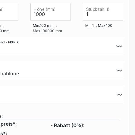
m)
Höhe (mm)
Stückzahl ()
m
Min.
100
mm
Min.
1
Max.
100
0
mm
Max.
100000
mm
nd - FIXFIX
s:
preis*:
- Rabatt (
0
%):
s*: