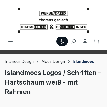
Zum Hauptinhalt springen
Werkzeugleiste anzei
Ware
Interieur Design
Moos Design
Islandmoos
Islandmoos Logos / Schriften -
Hartschaum weiß - mit
Rahmen