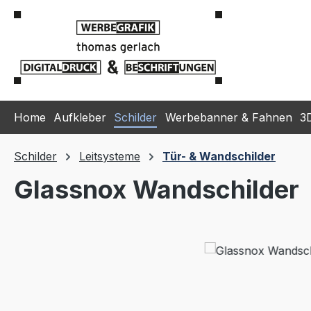
m Hauptinhalt springen
Zur Suche springen
Zur Hauptnavigation springen
Home
Aufkleber
Schilder
Werbebanner & Fahnen
3
Schilder
Leitsysteme
Tür- & Wandschilder
Glassnox Wandschilder
Bildergalerie überspringen