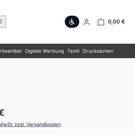
Werkzeugleiste anzeige
0,00 €
Ware
beartikel
Digitale Werbung
Textil
Drucksachen
eis:
€
. MwSt. zzgl. Versandkosten