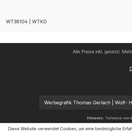
WT38104 | WTKD
Alle Preise inkl. gesetzl. Me
D
Werbegrafik Thomas Gerlach | Wolf- Hi
Hinweis:
Teilweise werd
tatsächl
Diese Website verwendet Cookies, um eine bestmögliche Erfah