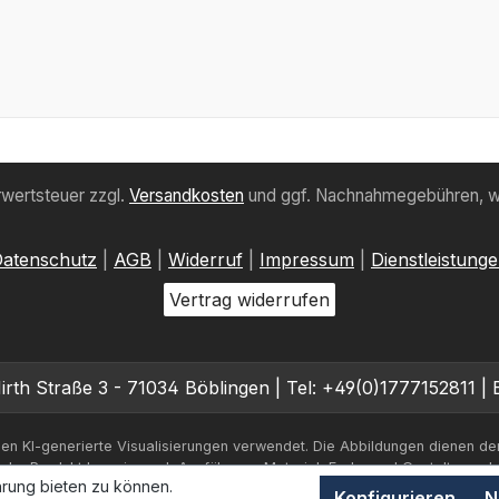
hrwertsteuer zzgl.
Versandkosten
und ggf. Nachnahmegebühren, w
atenschutz
|
AGB
|
Widerruf
|
Impressum
|
Dienstleistung
Vertrag widerrufen
rth Straße 3 - 71034 Böblingen | Tel: +49(0)1777152811 | 
en KI-generierte Visualisierungen verwendet. Die Abbildungen dienen de
iche Produkt kann je nach Ausführung, Material, Farbe und Gestaltung a
rung bieten zu können.
Konfigurieren
N