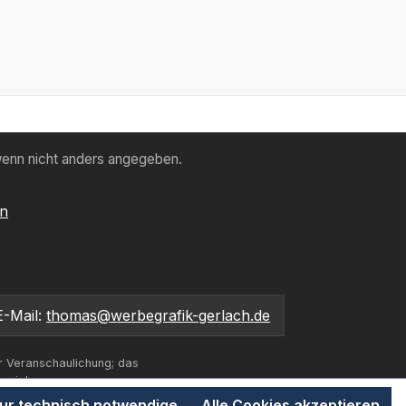
enn nicht anders angegeben.
en
E-Mail:
thomas@werbegrafik-gerlach.de
r Veranschaulichung; das
bweichen.
ur technisch notwendige
Alle Cookies akzeptieren