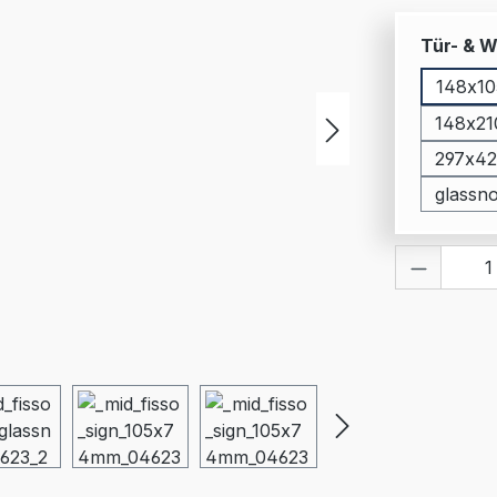
Tür- & W
148x10
148x21
297x42
glassno
Produkt