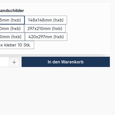
auswählen
andschilder
5mm (hxb)
148x148mm (hxb)
0mm (hxb)
297x210mm (hxb)
0mm (hxb)
420x297mm (hxb)
x kleber 10 Stk.
 Anzahl: Gib den gewünschten Wert ein 
In den Warenkorb