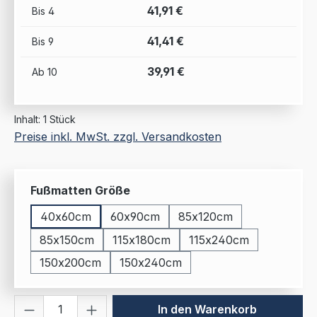
41,91 €
Bis
4
41,41 €
Bis
9
39,91 €
Ab
10
Inhalt:
1 Stück
Preise inkl. MwSt. zzgl. Versandkosten
auswählen
Fußmatten Größe
40x60cm
60x90cm
85x120cm
85x150cm
115x180cm
115x240cm
150x200cm
150x240cm
Produkt Anzahl: Gib den gewünschten We
In den Warenkorb