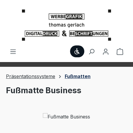
Zum Hauptinhalt springen
Werkzeugleiste anzei
Ware
Präsentationssysteme
Fußmatten
Fußmatte Business
Bildergalerie überspringen