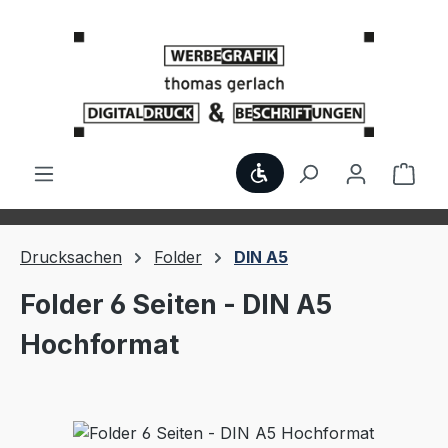
Zum Hauptinhalt springen
Werkzeugleiste anzei
Ware
Drucksachen
Folder
DIN A5
Folder 6 Seiten - DIN A5
Hochformat
Bildergalerie überspringen