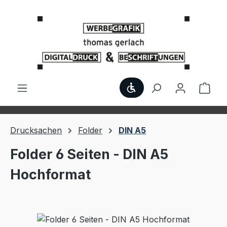
Zum Hauptinhalt springen
Werkzeugleiste anzei
Ware
Drucksachen
Folder
DIN A5
Folder 6 Seiten - DIN A5
Hochformat
Bildergalerie überspringen