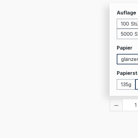
Auflage
100 St
5000 S
a
Papier
glänze
Papierst
135g
Produkt