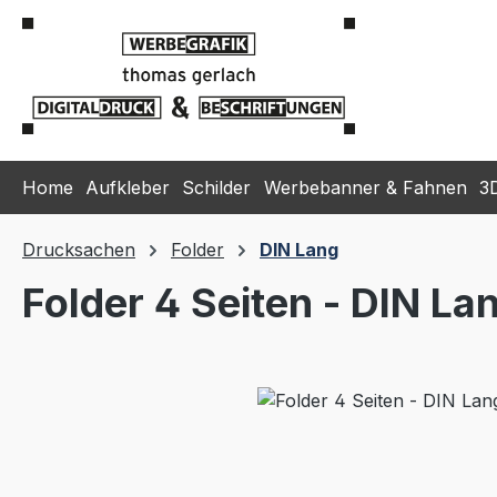
m Hauptinhalt springen
Zur Suche springen
Zur Hauptnavigation springen
Home
Aufkleber
Schilder
Werbebanner & Fahnen
3
Drucksachen
Folder
DIN Lang
Folder 4 Seiten - DIN L
Bildergalerie überspringen