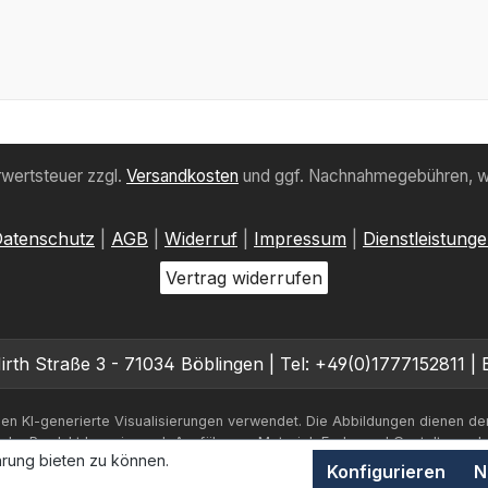
hrwertsteuer zzgl.
Versandkosten
und ggf. Nachnahmegebühren, w
atenschutz
|
AGB
|
Widerruf
|
Impressum
|
Dienstleistung
Vertrag widerrufen
rth Straße 3 - 71034 Böblingen | Tel: +49(0)1777152811 | 
en KI-generierte Visualisierungen verwendet. Die Abbildungen dienen de
iche Produkt kann je nach Ausführung, Material, Farbe und Gestaltung a
rung bieten zu können.
Konfigurieren
N