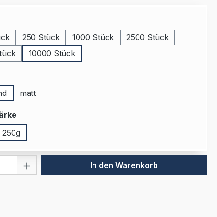
auswählen
ück
250 Stück
1000 Stück
2500 Stück
tück
10000 Stück
uswählen
nd
matt
auswählen
ärke
250g
 Anzahl: Gib den gewünschten Wert ein 
In den Warenkorb