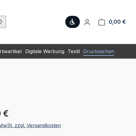
Werkzeugleiste anzeige
0,00 €
Ware
beartikel
Digitale Werbung
Textil
Drucksachen
eis:
 €
. MwSt. zzgl. Versandkosten