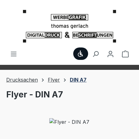
Zum Hauptinhalt springen
Werkzeugleiste anzei
Ware
Drucksachen
Flyer
DIN A7
Flyer - DIN A7
Bildergalerie überspringen