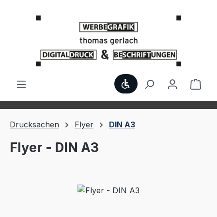
Zum Hauptinhalt springen
Werkzeugleiste anzei
Ware
Drucksachen
Flyer
DIN A3
Flyer - DIN A3
Bildergalerie überspringen