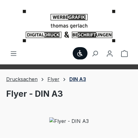
Zum Hauptinhalt springen
Werkzeugleiste anzei
Ware
Drucksachen
Flyer
DIN A3
Flyer - DIN A3
Bildergalerie überspringen