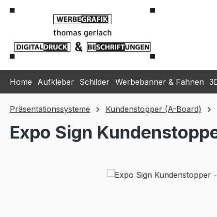
m Hauptinhalt springen
Zur Suche springen
Zur Hauptnavigation springen
Home
Aufkleber
Schilder
Werbebanner & Fahnen
3
Präsentationssysteme
Kundenstopper (A-Board)
Expo Sign Kundenstoppe
Bildergalerie überspringen