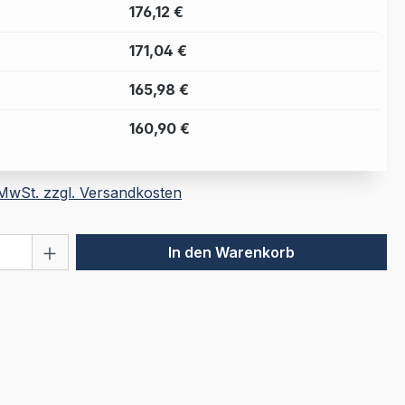
176,12 €
171,04 €
165,98 €
160,90 €
. MwSt. zzgl. Versandkosten
 Anzahl: Gib den gewünschten Wert ein 
In den Warenkorb