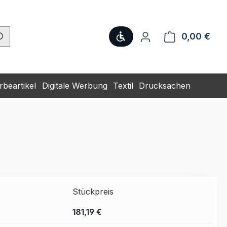
Werkzeugleiste anzeige
0,00 €
Ware
beartikel
Digitale Werbung
Textil
Drucksachen
Stückpreis
181,19 €