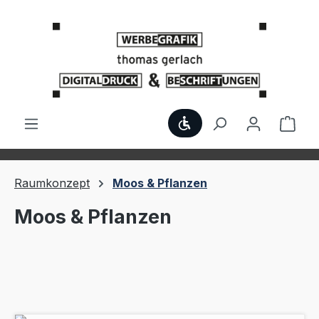
Zum Hauptinhalt springen
Werkzeugleiste anzei
Ware
Raumkonzept
Moos & Pflanzen
Moos & Pflanzen